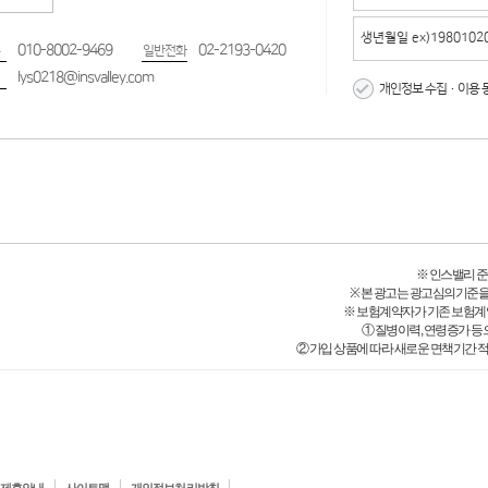
010-8002-9469
02-2193-0420
일반전화
lys0218@insvalley.com
개인정보 수집·이용 
※ 인스밸리 준법감시
※ 본 광고는 광고심의기준을
※ 보험계약자가 기존 보험계
① 질병이력, 연령증가 등
② 가입 상품에 따라 새로운 면책기간 적