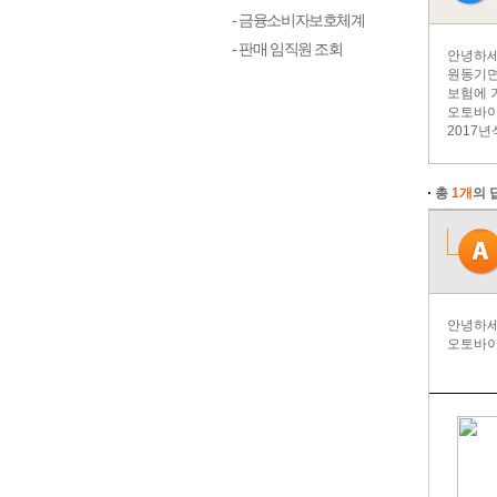
- 금융소비자보호체계
- 판매 임직원 조회
안녕하세
원동기면
보험에 
오토바이
2017년
총
1개
의 
안녕하세
오토바이