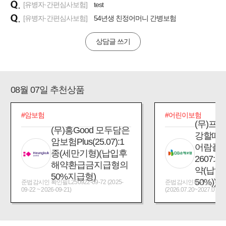
[유병자·간편심사보험]
test
[유병자·간편심사보험]
54년생 친정어머니 간병보험
상담글 쓰기
08월 07일 추천상품
#암보험
#어린이보험
(무)프
(무)흥Good 모두담은
강할때
암보험Plus(25.07):1
어람플
종(세만기형)(납입후
2607:
해약환급금지급형의
약(납입
50%지급형)
50%))
준법감시인 확인필L250922-09-72 (2025-
준법감시인확인필_제2026
09-22 ~ 2026-09-21)
(2026.07.20~2027.07.19