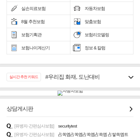
실손의료보험
자동차보험
8월 추천보험
맞춤보험
보험기획관
보험리모델링
보험나이계산기
정보 & 칼럼
#우리집 화재, 도난대비
실시간 추천 키워드
#노후대비 연금재테크!
#임플란트, 치아치료보장
#어린이 종합보장
#교통사고대비 운전자보험
상담게시판
#무해지 건강보험
#바뀌기전에 4세대 가입
[유병자·간편심사보험]
securitytest
#추천골프보험
[유병자·간편심사보험]
占쏙옙占쏙옙占쏙옙占쏙옙 占쌓쏙옙트