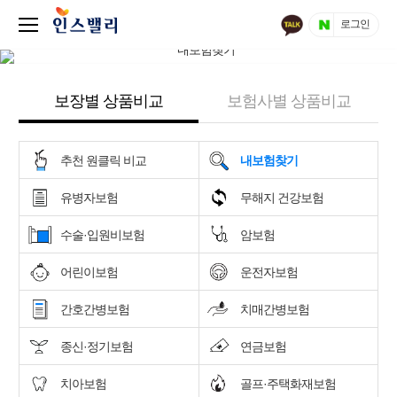
로그인
보장별 상품비교
보험사별 상품비교
추천 원클릭 비교
내보험찾기
유병자보험
무해지 건강보험
수술·입원비보험
암보험
어린이보험
운전자보험
간호간병보험
치매간병보험
종신·정기보험
연금보험
치아보험
골프·주택화재보험