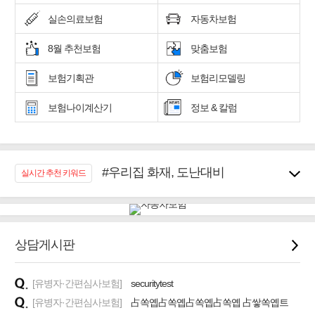
실손의료보험
자동차보험
8월 추천보험
맞춤보험
보험기획관
보험리모델링
보험나이계산기
정보 & 칼럼
#우리집 화재, 도난대비
실시간 추천 키워드
#노후대비 연금재테크!
#임플란트, 치아치료보장
#어린이 종합보장
#교통사고대비 운전자보험
상담게시판
#무해지 건강보험
#바뀌기전에 4세대 가입
[유병자·간편심사보험]
securitytest
#추천골프보험
[유병자·간편심사보험]
占쏙옙占쏙옙占쏙옙占쏙옙 占쌓쏙옙트