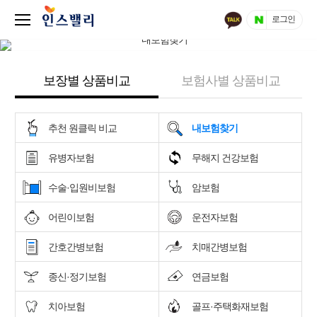
로그인
보장별 상품비교
보험사별 상품비교
추천 원클릭 비교
내보험찾기
유병자보험
무해지 건강보험
수술·입원비보험
암보험
어린이보험
운전자보험
간호간병보험
치매간병보험
종신·정기보험
연금보험
치아보험
골프·주택화재보험