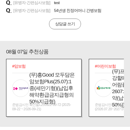
[유병자·간편심사보험]
test
[유병자·간편심사보험]
54년생 친정어머니 간병보험
상담글 쓰기
08월 07일 추천상품
#암보험
#어린이보험
(무)프
(무)흥Good 모두담은
강할때
암보험Plus(25.07):1
어람플
종(세만기형)(납입후
2607:
해약환급금지급형의
약(납입
50%지급형)
50%))
준법감시인 확인필L250922-09-72 (2025-
준법감시인확인필_제2026
09-22 ~ 2026-09-21)
(2026.07.20~2027.07.19