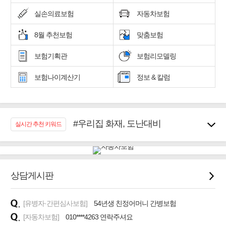
실손의료보험
자동차보험
8월 추천보험
맞춤보험
보험기획관
보험리모델링
보험나이계산기
정보 & 칼럼
#우리집 화재, 도난대비
실시간 추천 키워드
#노후대비 연금재테크!
#임플란트, 치아치료보장
#어린이 종합보장
#교통사고대비 운전자보험
상담게시판
#무해지 건강보험
#바뀌기전에 4세대 가입
[유병자·간편심사보험]
54년생 친정어머니 간병보험
#추천골프보험
[자동차보험]
010****4263 연락주셔요