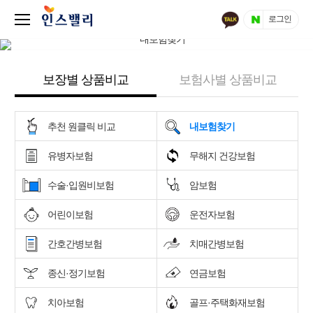
로그인
보장별 상품비교
보험사별 상품비교
추천 원클릭 비교
내보험찾기
유병자보험
무해지 건강보험
수술·입원비보험
암보험
어린이보험
운전자보험
간호간병보험
치매간병보험
종신·정기보험
연금보험
치아보험
골프·주택화재보험