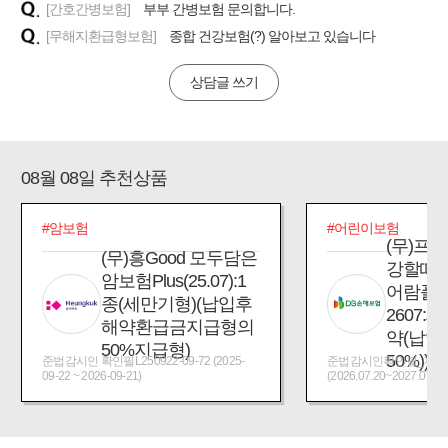
[간호간병보험]
부부 간병보험 문의합니다.
[무해지환급형보험]
종합 건강보험(?) 알아보고 있습니다
상담글 쓰기
08월 08일 추천상품
#암보험
#어린이보험
(무)프
(무)흥Good 모두담은
강할때
암보험Plus(25.07):1
어람플
종(세만기형)(납입후
2607:
해약환급금지급형의
약(납입
50%지급형)
50%))
준법감시인 확인필L250922-09-72 (2025-
준법감시인확인필_제2026
09-22 ~ 2026-09-21)
(2026.07.20~2027.07.19