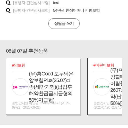
[유병자·간편심사보험]
test
[유병자·간편심사보험]
54년생 친정어머니 간병보험
상담글 쓰기
08월 07일 추천상품
#암보험
#어린이보험
(무)프
(무)흥Good 모두담은
강할때
암보험Plus(25.07):1
어람플
종(세만기형)(납입후
2607:
해약환급금지급형의
약(납입
50%지급형)
50%))
준법감시인 확인필L250922-09-72 (2025-
준법감시인확인필_제2026
09-22 ~ 2026-09-21)
(2026.07.20~2027.07.19