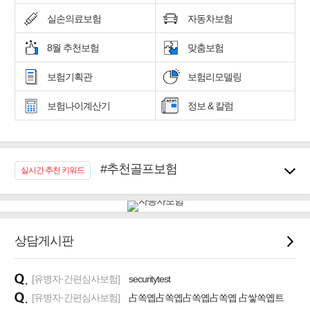
실손의료보험
자동차보험
8월 추천보험
맞춤보험
보험기획관
보험리모델링
보험나이계산기
정보 & 칼럼
#추천골프보험
실시간 추천 키워드
#우리집 화재, 도난대비
#노후대비 연금재테크!
#임플란트, 치아치료보장
#어린이 종합보장
상담게시판
#교통사고대비 운전자보험
#무해지 건강보험
[유병자·간편심사보험]
securitytest
#바뀌기전에 4세대 가입
[유병자·간편심사보험]
占쏙옙占쏙옙占쏙옙占쏙옙 占쌓쏙옙트