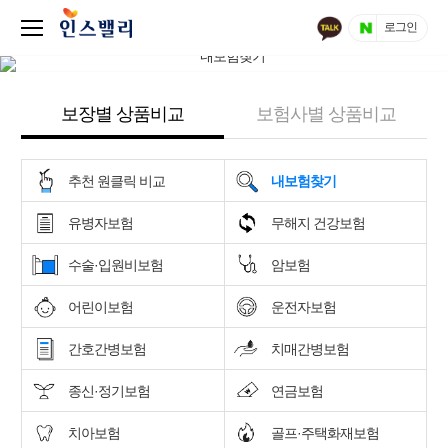
로그인
보장별 상품비교
보험사별 상품비교
추천 원클릭 비교
내보험찾기
유병자보험
무해지 건강보험
수술·입원비보험
암보험
어린이보험
운전자보험
간호간병보험
치매간병보험
종신·정기보험
연금보험
치아보험
골프·주택화재보험