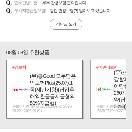
[간호간병보험]
부부 간병보험 문의합니다.
[무해지환급형보험]
종합 건강보험(?) 알아보고 있습니다
상담글 쓰기
08월 08일 추천상품
#암보험
#어린이보험
(무)프
(무)흥Good 모두담은
강할때
암보험Plus(25.07):1
어람플
종(세만기형)(납입후
2607:
해약환급금지급형의
약(납입
50%지급형)
50%))
준법감시인 확인필L250922-09-72 (2025-
준법감시인확인필_제2026
09-22 ~ 2026-09-21)
(2026.07.20~2027.07.19