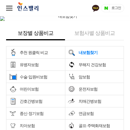
로그인
보장별 상품비교
보험사별 상품비교
추천 원클릭 비교
내보험찾기
유병자보험
무해지 건강보험
수술·입원비보험
암보험
어린이보험
운전자보험
간호간병보험
치매간병보험
종신·정기보험
연금보험
치아보험
골프·주택화재보험