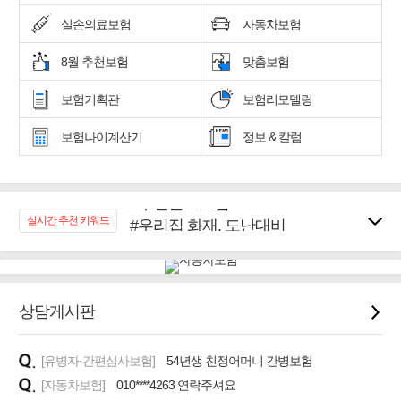
실손의료보험
자동차보험
8월 추천보험
맞춤보험
보험기획관
보험리모델링
보험나이계산기
정보 & 칼럼
#추천골프보험
#우리집 화재, 도난대비
실시간 추천 키워드
#노후대비 연금재테크!
#임플란트, 치아치료보장
#어린이 종합보장
#교통사고대비 운전자보험
상담게시판
#무해지 건강보험
#바뀌기전에 4세대 가입
[유병자·간편심사보험]
54년생 친정어머니 간병보험
[자동차보험]
010****4263 연락주셔요