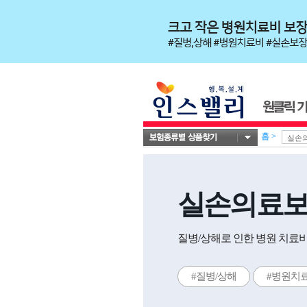
홈
>
실손의료
질병/상해로 인한 병원 치료비
#질병/상해
#병원치