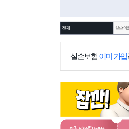
전체
실손의
실손보험
이미 가입