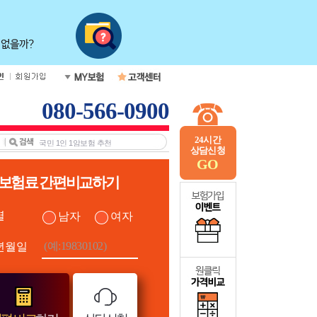
080-566-0900
24시간
상담신청
GO
보험료 간편비교하기
별
남자
여자
년월일