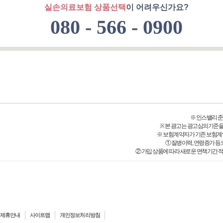
실손의료보험 상품선택
이 어려우신가요?
080 - 566 - 0900
※ 인스밸리 준법감시
※ 본 광고는 광고심의기준을
※ 보험계약자가 기존 보험계
① 질병이력, 연령증가 등
② 가입 상품에 따라 새로운 면책기간 적
제휴안내
사이트맵
개인정보처리방침