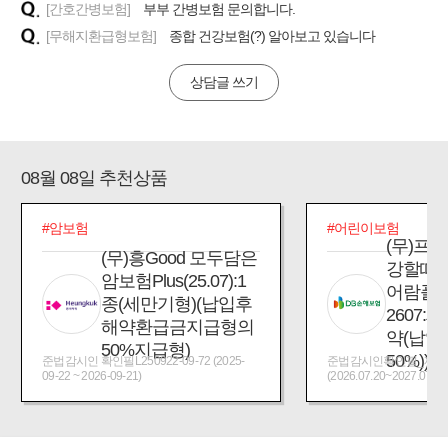
[간호간병보험]
부부 간병보험 문의합니다.
[무해지환급형보험]
종합 건강보험(?) 알아보고 있습니다
상담글 쓰기
08월 08일 추천상품
#암보험
#어린이보험
(무)프
(무)흥Good 모두담은
강할때
암보험Plus(25.07):1
어람플
종(세만기형)(납입후
2607:
해약환급금지급형의
약(납입
50%지급형)
50%))
준법감시인 확인필L250922-09-72 (2025-
준법감시인확인필_제2026
09-22 ~ 2026-09-21)
(2026.07.20~2027.07.19