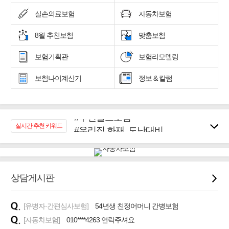
실손의료보험
자동차보험
8월 추천보험
맞춤보험
보험기획관
보험리모델링
보험나이계산기
정보 & 칼럼
#추천골프보험
#우리집 화재, 도난대비
실시간 추천 키워드
#노후대비 연금재테크!
#임플란트, 치아치료보장
#어린이 종합보장
#교통사고대비 운전자보험
상담게시판
#무해지 건강보험
#바뀌기전에 4세대 가입
[유병자·간편심사보험]
54년생 친정어머니 간병보험
[자동차보험]
010****4263 연락주셔요