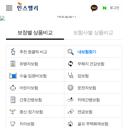
로그인
보장별 상품비교
보험사별 상품비교
추천 원클릭 비교
내보험찾기
유병자보험
무해지 건강보험
수술·입원비보험
암보험
어린이보험
운전자보험
간호간병보험
치매간병보험
종신·정기보험
연금보험
치아보험
골프·주택화재보험