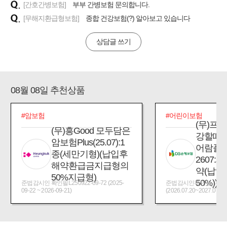
[간호간병보험]
부부 간병보험 문의합니다.
[무해지환급형보험]
종합 건강보험(?) 알아보고 있습니다
상담글 쓰기
08월 08일 추천상품
#암보험
#어린이보험
(무)프
(무)흥Good 모두담은
강할때
암보험Plus(25.07):1
어람플
종(세만기형)(납입후
2607:
해약환급금지급형의
약(납입
50%지급형)
50%))
준법감시인 확인필L250922-09-72 (2025-
준법감시인확인필_제2026
09-22 ~ 2026-09-21)
(2026.07.20~2027.07.19