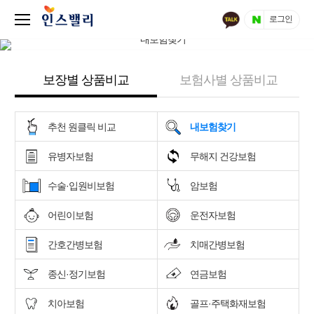
로그인
보장별 상품비교
보험사별 상품비교
추천 원클릭 비교
내보험찾기
유병자보험
무해지 건강보험
수술·입원비보험
암보험
어린이보험
운전자보험
간호간병보험
치매간병보험
종신·정기보험
연금보험
치아보험
골프·주택화재보험