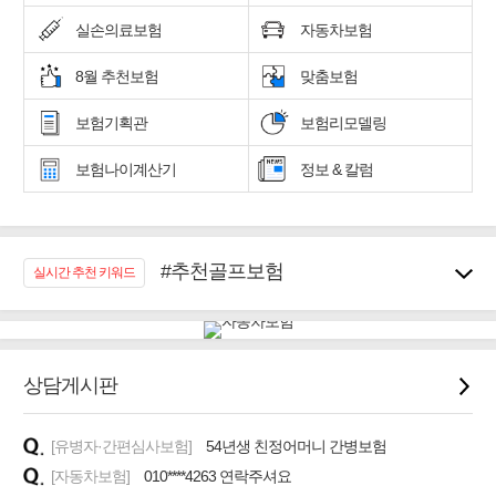
실손의료보험
자동차보험
8월 추천보험
맞춤보험
보험기획관
보험리모델링
보험나이계산기
정보 & 칼럼
#추천골프보험
실시간 추천 키워드
#우리집 화재, 도난대비
#노후대비 연금재테크!
#임플란트, 치아치료보장
#어린이 종합보장
상담게시판
#교통사고대비 운전자보험
#무해지 건강보험
[유병자·간편심사보험]
54년생 친정어머니 간병보험
#바뀌기전에 4세대 가입
[자동차보험]
010****4263 연락주셔요